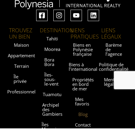
TROUVEZ
DESTINATION
LIENS
LIENS
UN BIEN
PRATIQUES
LÉGAUX
Tahiti
Maison
Biens en
Barème
Moorea
Polynésie
de
française
l’agence
Appartement
Bora
Bora
Biens à
Politique de
Terrain
l’international
confidentialité
Îles-
Île
sous-
Propriétés
Mentions
privée
le-vent
en bord
légales
de mer
Professionnel
Tuamotu
Mes
favoris
Archipel
des
Gambiers
Blog
Îles
Contact
Marquises