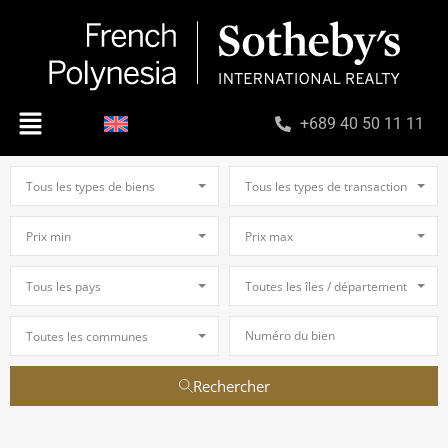
+689 40 50 11 11
Tous les types de biens
Tous les types de transaction
Prix min
Prix max
Tous les pays
Toutes les îles / départements
Toutes les communes
Rechercher