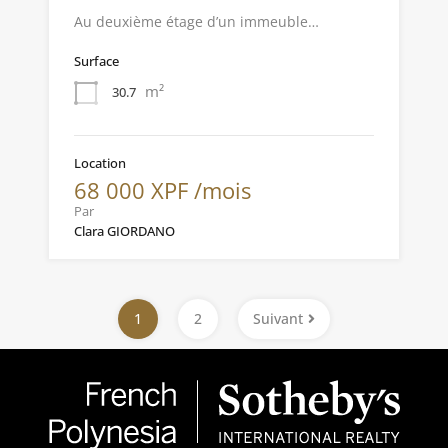
Au deuxième étage d’un immeuble…
Surface
m²
30.7
Location
68 000 XPF /mois
Par
Clara GIORDANO
1
2
Suivant