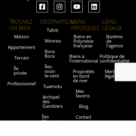
TROUVEZ
DESTINATION
LIENS
LIENS
UN BIEN
PRATIQUES
LÉGAUX
Tahiti
Maison
Biens en
Barème
Moorea
Polynésie
de
française
l’agence
Appartement
Bora
Bora
Biens à
Politique de
Terrain
l’international
confidentialité
Îles-
Île
sous-
Propriétés
Mentions
privée
le-vent
en bord
légales
de mer
Professionnel
Tuamotu
Mes
favoris
Archipel
des
Gambiers
Blog
Îles
Contact
Marquises
Les
Îles
agences