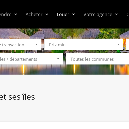
endre
Acheter
Louer
Votre agence
C
e transaction
Prix min
îles / départements
Toutes les communes
et ses îles