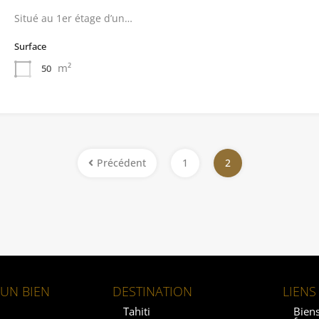
Situé au 1er étage d’un…
Surface
m²
50
Précédent
1
2
UN BIEN
DESTINATION
LIENS
Tahiti
Biens