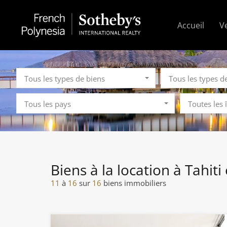
Accueil
V
Tous les types de biens
Tous les types d
Tous les pays
Toutes les 
Biens à la location à Tahiti 
11
à
16
sur
16
biens immobiliers