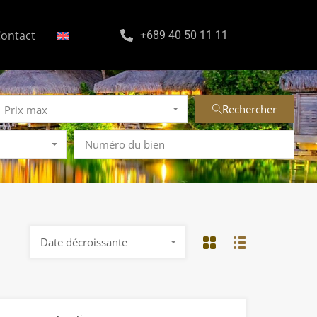
ontact
+689 40 50 11 11
Rechercher
Prix max
Date décroissante