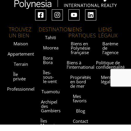
TROUVEZ
DESTINATION
LIENS
LIENS
UN BIEN
PRATIQUES
LÉGAUX
Tahiti
Maison
Biens en
Barème
Moorea
Polynésie
de
française
l’agence
Appartement
Bora
Bora
Biens à
Politique de
Terrain
l’international
confidentialité
Îles-
Île
sous-
Propriétés
Mentions
privée
le-vent
en bord
légales
de mer
Professionnel
Tuamotu
Mes
favoris
Archipel
des
Gambiers
Blog
Îles
Contact
Marquises