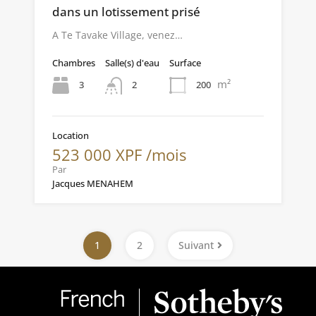
dans un lotissement prisé
A Te Tavake Village, venez…
Chambres
Salle(s) d'eau
Surface
m²
3
200
2
Location
523 000 XPF /mois
Par
Jacques MENAHEM
1
2
Suivant