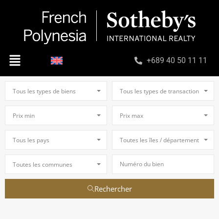
+689 40 50 11 11
Tous les types de biens
Tous les types de transaction
Prix min
Prix max
Tous les pays
Toutes les îles / départements
Toutes les communes
Rechercher