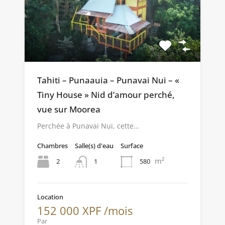
Tahiti – Punaauia – Punavai Nui – «
Tiny House » Nid d’amour perché,
vue sur Moorea
Perchée à Punavai Nui, cette…
Chambres
Salle(s) d'eau
Surface
m²
2
580
1
Location
152 000 XPF /mois
Par