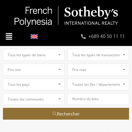
+689 40 50 11 11
Tous les types de biens
Tous les types de transaction
Prix min
Prix max
Tous les pays
Toutes les îles / départements
Toutes les communes
Rechercher