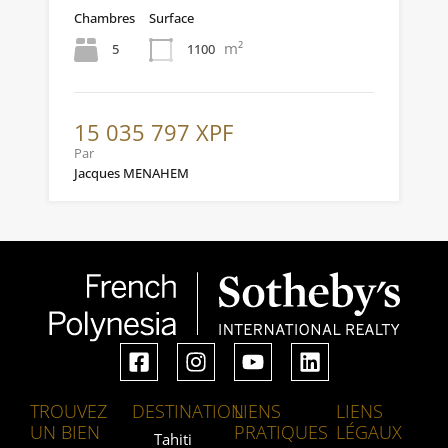
Chambres
Surface
m²
5
1100
15 035 797 XPF
Par
Jacques MENAHEM
TROUVEZ
DESTINATION
LIENS
LIENS
UN BIEN
PRATIQUES
LÉGAUX
Tahiti