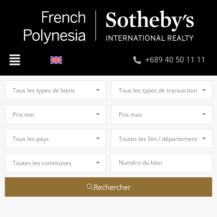
+689 40 50 11 11
Tous les types de biens
Tous les types de transaction
Prix min
Prix max
Tous les pays
Toutes les îles / départements
Toutes les communes
Rechercher