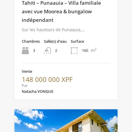
Tahiti – Punaauia – Villa familiale
avec vue Moorea & bungalow
indépendant
Sur les hauteurs de Punaauia,…
Chambres
Salle(s) d'eau
Surface
m²
3
160
2
Vente
148 000 000 XPF
Par
Natacha VONGUE