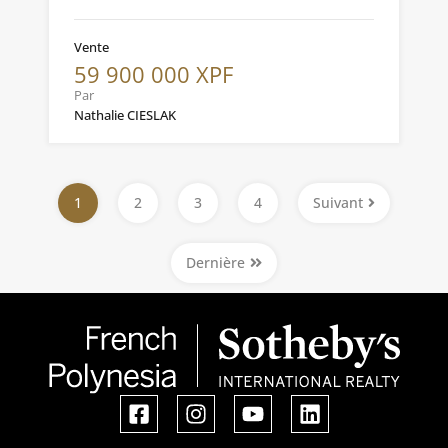
Vente
59 900 000 XPF
Par
Nathalie CIESLAK
1
2
3
4
Suivant
Dernière