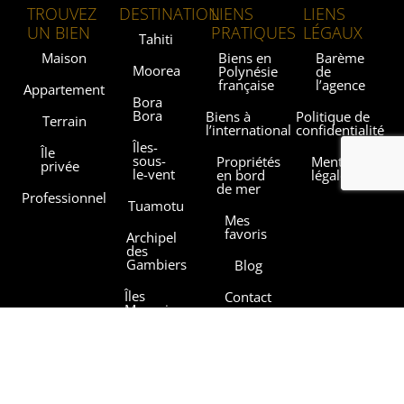
TROUVEZ
DESTINATION
LIENS
LIENS
UN BIEN
PRATIQUES
LÉGAUX
Tahiti
Maison
Biens en
Barème
Moorea
Polynésie
de
française
l’agence
Appartement
Bora
Bora
Biens à
Politique de
Terrain
l’international
confidentialité
Îles-
Île
sous-
Propriétés
Mentions
privée
le-vent
en bord
légales
de mer
Professionnel
Tuamotu
Mes
favoris
Archipel
des
Gambiers
Blog
Îles
Contact
Marquises
Les
Îles
agences
Australes
Sothebysrealty.com