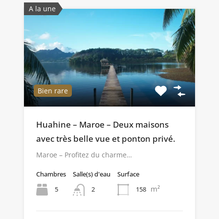
A la une
Bien rare
Huahine – Maroe – Deux maisons
avec très belle vue et ponton privé.
Maroe – Profitez du charme…
Chambres
Salle(s) d'eau
Surface
m²
5
158
2