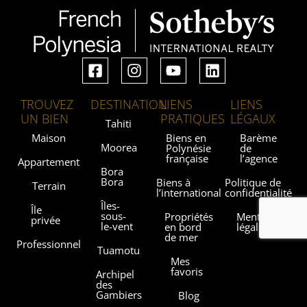
TROUVEZ
DESTINATION
LIENS
LIENS
UN BIEN
PRATIQUES
LÉGAUX
Tahiti
Maison
Biens en
Barème
Moorea
Polynésie
de
française
l’agence
Appartement
Bora
Bora
Biens à
Politique de
Terrain
l’international
confidentialité
Îles-
Île
sous-
Propriétés
Mentions
privée
le-vent
en bord
légales
de mer
Professionnel
Tuamotu
Mes
favoris
Archipel
des
Gambiers
Blog