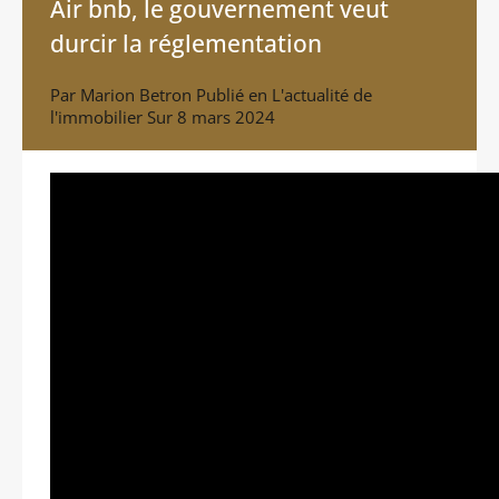
Air bnb, le gouvernement veut
durcir la réglementation
Par
Marion Betron
Publié en
L'actualité de
l'immobilier
Sur
8 mars 2024