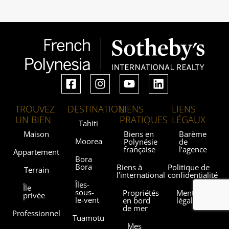
TROUVEZ
DESTINATION
LIENS
LIENS
UN BIEN
PRATIQUES
LÉGAUX
Tahiti
Maison
Biens en
Barème
Moorea
Polynésie
de
française
l’agence
Appartement
Bora
Bora
Biens à
Politique de
Terrain
l’international
confidentialité
Îles-
Île
sous-
Propriétés
Mentions
privée
le-vent
en bord
légales
de mer
Professionnel
Tuamotu
Mes