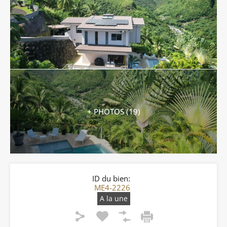
+ PHOTOS (19)
ID du bien:
ME4-2226
A la une