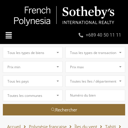
+689 40 50 11 11
Tous les types de biens
Tous les types de transaction
Prix min
Prix max
Tous les pays
Toutes les îles / départements
Toutes les communes
Rechercher
Accueil
Polynésie française
Îles du vent
Tahiti