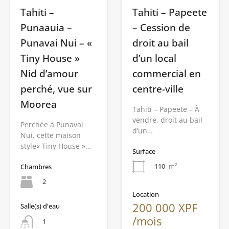
Tahiti –
Tahiti – Papeete
Punaauia –
– Cession de
Punavai Nui – «
droit au bail
Tiny House »
d’un local
Nid d’amour
commercial en
perché, vue sur
centre-ville
Moorea
Tahiti – Papeete – À
vendre, droit au bail
Perchée à Punavai
d’un…
Nui, cette maison
style« Tiny House »…
Surface
110
m²
Chambres
2
Location
200 000 XPF
Salle(s) d'eau
/mois
1