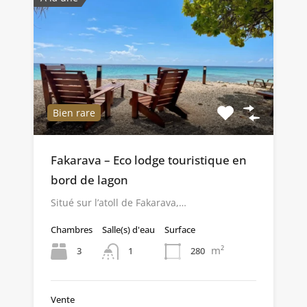
Bien rare
Fakarava – Eco lodge touristique en
bord de lagon
Situé sur l’atoll de Fakarava,…
Chambres
Salle(s) d'eau
Surface
m²
3
280
1
Vente