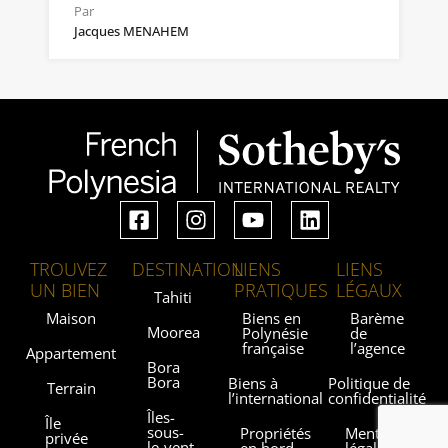
Par
Jacques MENAHEM
TROUVEZ
DESTINATION
LIENS
LIENS
UN BIEN
PRATIQUES
LÉGAUX
Tahiti
Maison
Biens en
Barème
Moorea
Polynésie
de
française
l’agence
Appartement
Bora
Bora
Biens à
Politique de
Terrain
l’international
confidentialité
Îles-
Île
sous-
Propriétés
Mentions
privée
le-vent
en bord
légales