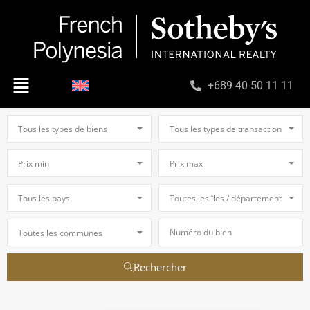
+689 40 50 11 11
Tous les types de biens
Tous les types de transaction
Prix min
Prix max
Tous les pays
Toutes les îles / départements
Toutes les communes
Rechercher