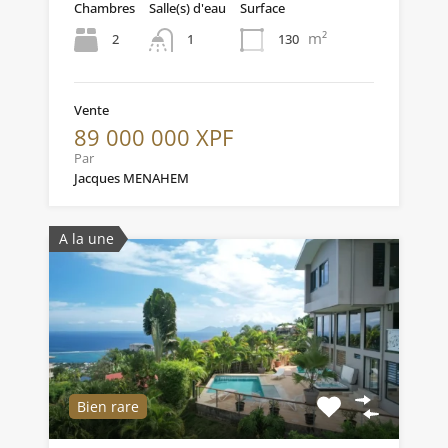
Chambres
Salle(s) d'eau
Surface
m²
2
130
1
Vente
89 000 000 XPF
Par
Jacques MENAHEM
A la une
Bien rare