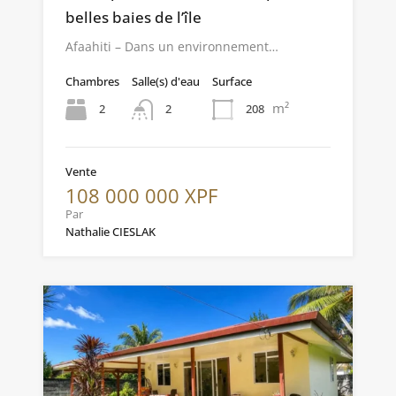
belles baies de l’île
Afaahiti – Dans un environnement…
Chambres
Salle(s) d'eau
Surface
m²
2
208
2
Vente
108 000 000 XPF
Par
Nathalie CIESLAK