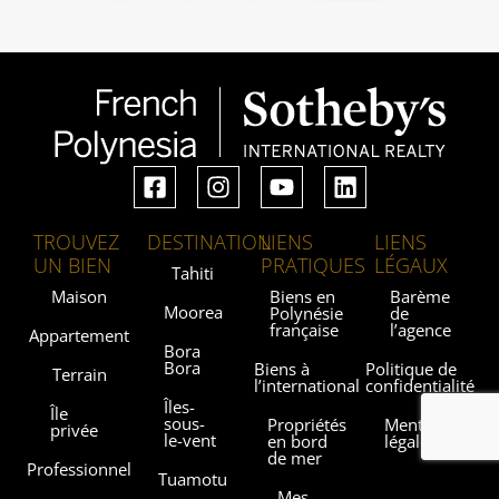
TROUVEZ
DESTINATION
LIENS
LIENS
UN BIEN
PRATIQUES
LÉGAUX
Tahiti
Maison
Biens en
Barème
Moorea
Polynésie
de
française
l’agence
Appartement
Bora
Bora
Biens à
Politique de
Terrain
l’international
confidentialité
Îles-
Île
sous-
Propriétés
Mentions
privée
le-vent
en bord
légales
de mer
Professionnel
Tuamotu
Mes