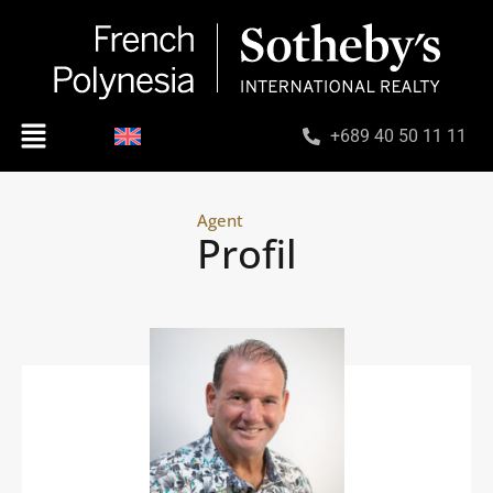
+689 40 50 11 11
Agent
Profil