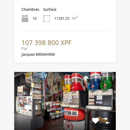
Chambres
Surface
m²
16
11291.25
107 398 800 XPF
Par
Jacques MENAHEM