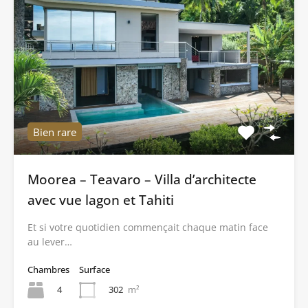
Bien rare
Moorea – Teavaro – Villa d’architecte
avec vue lagon et Tahiti
Et si votre quotidien commençait chaque matin face
au lever…
Chambres
Surface
4
302
m²