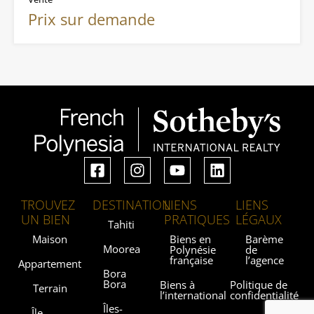
Prix sur demande
TROUVEZ
DESTINATION
LIENS
LIENS
UN BIEN
PRATIQUES
LÉGAUX
Tahiti
Maison
Biens en
Barème
Moorea
Polynésie
de
française
l’agence
Appartement
Bora
Bora
Biens à
Politique de
Terrain
l’international
confidentialité
Îles-
Île