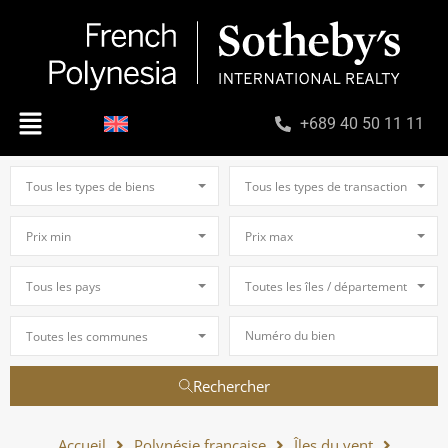
+689 40 50 11 11
Tous les types de biens
Tous les types de transaction
Prix min
Prix max
Tous les pays
Toutes les îles / départements
Toutes les communes
Rechercher
Accueil
Polynésie française
Îles du vent