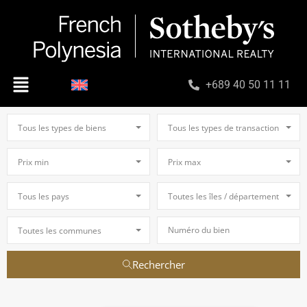
+689 40 50 11 11
Tous les types de biens
Tous les types de transaction
Prix min
Prix max
Tous les pays
Toutes les îles / départements
Toutes les communes
Rechercher