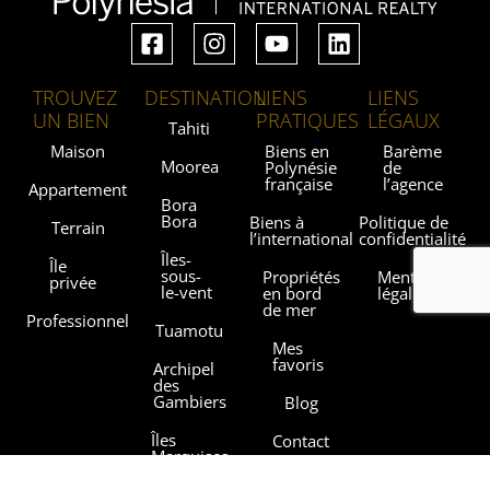
TROUVEZ
DESTINATION
LIENS
LIENS
UN BIEN
PRATIQUES
LÉGAUX
Tahiti
Maison
Biens en
Barème
Moorea
Polynésie
de
française
l’agence
Appartement
Bora
Bora
Biens à
Politique de
Terrain
l’international
confidentialité
Îles-
Île
sous-
Propriétés
Mentions
privée
le-vent
en bord
légales
de mer
Professionnel
Tuamotu
Mes
favoris
Archipel
des
Gambiers
Blog
Îles
Contact
Marquises
Les