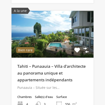
A la une
Bien rare
Tahiti – Punaauia – Villa d’architecte
au panorama unique et
appartements indépendants
Punaauia – Située sur les…
Chambres
Salle(s) d'eau
Surface
m²
4
556
3