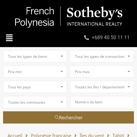
+689 40 50 11 11
Tous les types de biens
Tous les types de transaction
Prix min
Prix max
Tous les pays
Toutes les îles / départements
Toutes les communes
Rechercher
Accueil
Polynésie française
Îles du vent
Tahiti