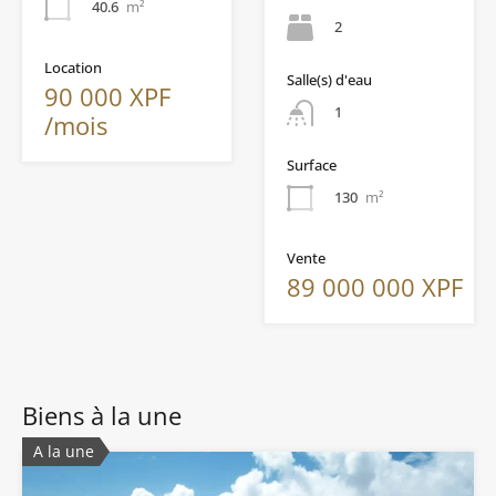
40.6
m²
2
Location
Salle(s) d'eau
90 000 XPF
1
/mois
Surface
130
m²
Vente
89 000 000 XPF
Biens à la une
A la une