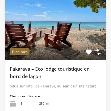
Bien rare
Fakarava – Eco lodge touristique en
bord de lagon
Situé sur l’atoll de Fakarava, au sein d’un site naturel…
Chambres
Surface
3
280
m²