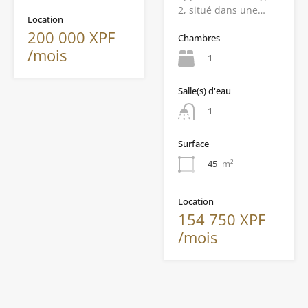
2, situé dans une…
Location
200 000 XPF
Chambres
/mois
1
Salle(s) d'eau
1
Surface
45
m²
Location
154 750 XPF
/mois