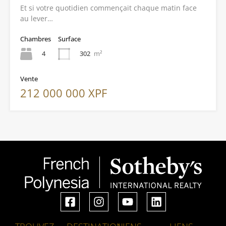
Et si votre quotidien commençait chaque matin face
au lever…
Chambres
Surface
4
302
m²
Vente
212 000 000 XPF