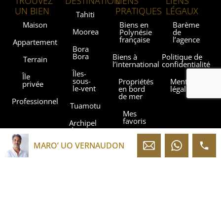
TROUVEZ
DESTINATION
LIENS
LIENS
UN BIEN
PRATIQUES
LÉGAUX
Tahiti
Maison
Biens en
Barème
Moorea
Polynésie
de
française
l’agence
Appartement
Bora
Bora
Biens à
Politique de
Terrain
l’international
confidentialité
Îles-
Île
sous-
Propriétés
Mentions
privée
le-vent
en bord
légales
de mer
Professionnel
Tuamotu
Mes
favoris
Archipel
des
Gambiers
Blog
MARO’ UO VERNAUDON
Îles
Contact
Marquises
Les
Îles
agences
Australes
Sothebysrealty.com
Sothebys.com