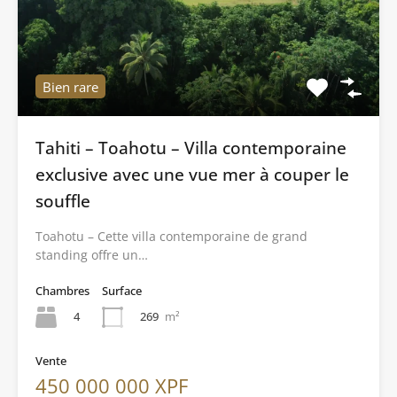
Bien rare
Tahiti – Toahotu – Villa contemporaine
exclusive avec une vue mer à couper le
souffle
Toahotu – Cette villa contemporaine de grand
standing offre un…
Chambres
Surface
4
269
m²
Vente
450 000 000 XPF