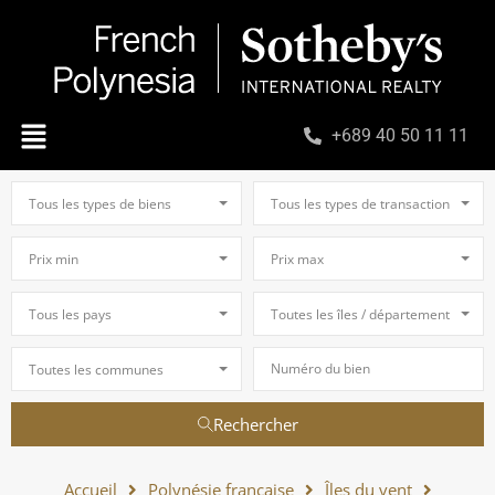
+689 40 50 11 11
Tous les types de biens
Tous les types de transaction
Prix min
Prix max
Tous les pays
Toutes les îles / départements
Toutes les communes
Rechercher
Accueil
Polynésie française
Îles du vent