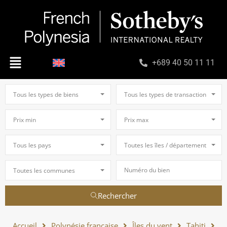
+689 40 50 11 11
Tous les types de biens
Tous les types de transaction
Prix min
Prix max
Tous les pays
Toutes les îles / départements
Toutes les communes
Rechercher
Accueil
Polynésie française
Îles du vent
Tahiti