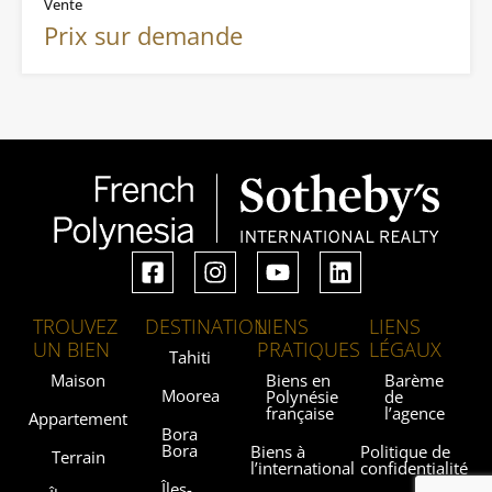
Vente
Prix sur demande
TROUVEZ
DESTINATION
LIENS
LIENS
UN BIEN
PRATIQUES
LÉGAUX
Tahiti
Maison
Biens en
Barème
Moorea
Polynésie
de
française
l’agence
Appartement
Bora
Bora
Biens à
Politique de
Terrain
l’international
confidentialité
Îles-