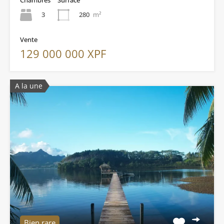
3
280
m²
Vente
129 000 000 XPF
A la une
Bien rare