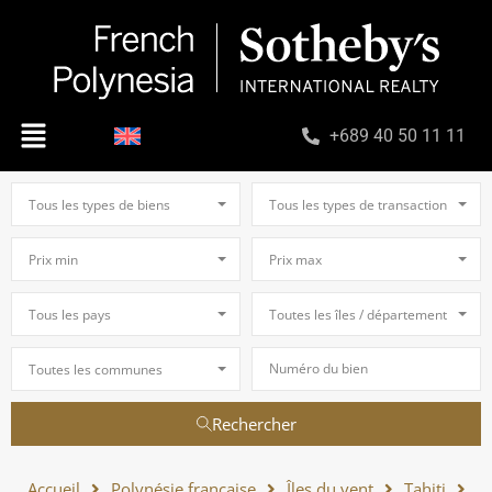
+689 40 50 11 11
Tous les types de biens
Tous les types de transaction
Prix min
Prix max
Tous les pays
Toutes les îles / départements
Toutes les communes
Rechercher
Accueil
Polynésie française
Îles du vent
Tahiti