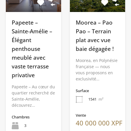
Papeete –
Moorea – Pao
Sainte-Amélie –
Pao – Terrain
Élégant
plat avec vue
penthouse
baie dégagée !
meublé avec
Moorea, en Polynésie
vaste terrasse
française — nous
vous proposons en
privative
exclusivité…
Papeete – Au cœur du
Surface
quartier recherché de
Sainte-Amélie,
1541
m²
découvrez…
Vente
Chambres
40 000 000 XPF
3