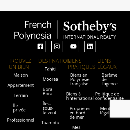
TROUVEZ
DESTINATION
LIENS
LIENS
UN BIEN
PRATIQUES
LÉGAUX
Tahiti
Maison
Biens en
Barème
Moorea
Polynésie
de
française
l’agence
Appartement
Bora
Bora
Biens à
Politique de
Terrain
l’international
confidentialité
Îles-
Île
sous-
Propriétés
Mentions
privée
le-vent
en bord
légales
de mer
Professionnel
Tuamotu
Mes