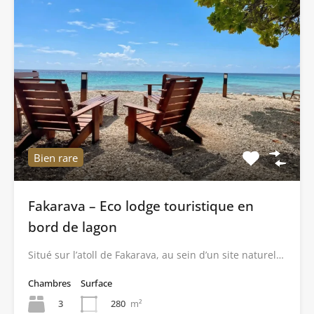
Bien rare
Fakarava – Eco lodge touristique en
bord de lagon
Situé sur l’atoll de Fakarava, au sein d’un site naturel…
Chambres
Surface
3
280
m²