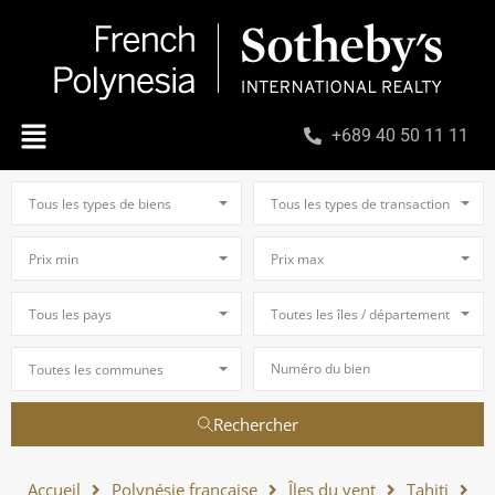
+689 40 50 11 11
Tous les types de biens
Tous les types de transaction
Prix min
Prix max
Tous les pays
Toutes les îles / départements
Toutes les communes
Rechercher
Accueil
Polynésie française
Îles du vent
Tahiti