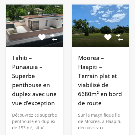
Moorea –
Tahiti –
Haapiti –
Punaauia –
Terrain plat et
Superbe
viabilisé de
penthouse en
6680m² en bord
duplex avec une
de route
vue d’exception
Sur la magnifique île
Découvrez ce superbe
de Moorea, à Haapiti,
penthouse en duplex
découvrez ce…
de 153 m², situé…