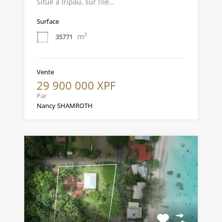
Situé à Iripau, sur l’île…
Surface
m²
35771
Vente
29 900 000 XPF
Par
Nancy SHAMROTH