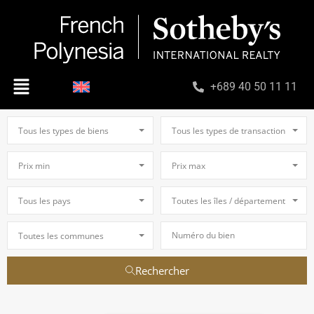
+689 40 50 11 11
Tous les types de biens
Tous les types de transaction
Prix min
Prix max
Tous les pays
Toutes les îles / départements
Toutes les communes
Rechercher