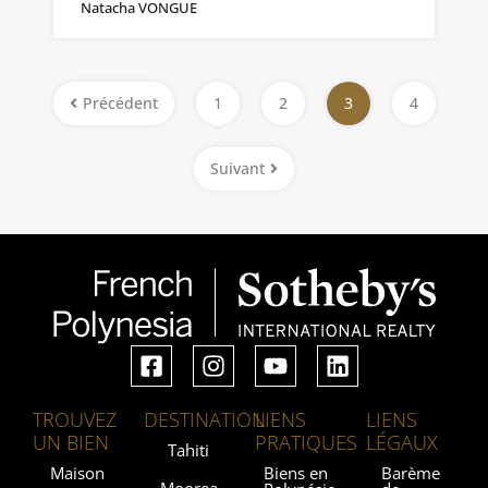
Natacha VONGUE
Précédent
1
2
3
4
Suivant
TROUVEZ
DESTINATION
LIENS
LIENS
UN BIEN
PRATIQUES
LÉGAUX
Tahiti
Maison
Biens en
Barème
Moorea