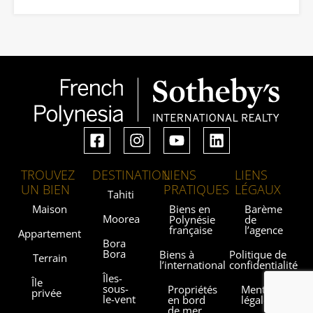
TROUVEZ
DESTINATION
LIENS
LIENS
UN BIEN
PRATIQUES
LÉGAUX
Tahiti
Maison
Biens en
Barème
Moorea
Polynésie
de
française
l’agence
Appartement
Bora
Bora
Biens à
Politique de
Terrain
l’international
confidentialité
Îles-
Île
sous-
Propriétés
Mentions
privée
le-vent
en bord
légales
de mer