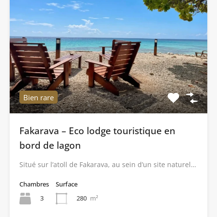
Bien rare
Fakarava – Eco lodge touristique en
bord de lagon
Situé sur l’atoll de Fakarava, au sein d’un site naturel…
Chambres
Surface
3
280
m²