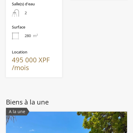
Salle(s) d'eau
2
Surface
280
m²
Location
495 000 XPF
/mois
Biens à la une
A la une