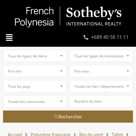
+689 40 50 11 11
Tous les types de biens
Tous les types de transaction
Prix min
Prix max
Tous les pays
Toutes les îles / départements
Toutes les communes
Rechercher
Accueil
Polynésie française
Îles du vent
Tahiti