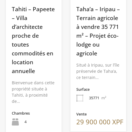
Tahiti – Papeete
Taha’a – Iripau –
– Villa
Terrain agricole
d’architecte
à vendre 35 771
proche de
m² – Projet éco-
toutes
lodge ou
commodités en
agricole
location
Situé à Iripau, sur l’île
annuelle
préservée de Taha’a,
ce terrain…
Bienvenue dans cette
propriété située à
Surface
Tahiti, à proximité
35771
m²
de…
Chambres
Vente
29 900 000 XPF
4