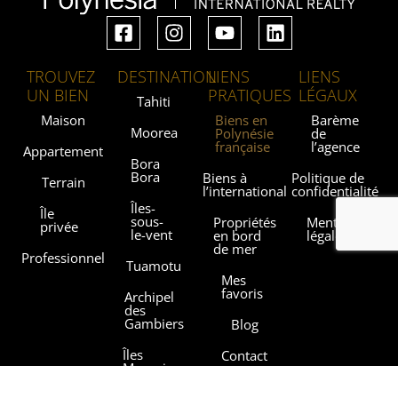
TROUVEZ
DESTINATION
LIENS
LIENS
UN BIEN
PRATIQUES
LÉGAUX
Tahiti
Maison
Biens en
Barème
Moorea
Polynésie
de
française
l’agence
Appartement
Bora
Bora
Biens à
Politique de
Terrain
l’international
confidentialité
Îles-
Île
sous-
Propriétés
Mentions
privée
le-vent
en bord
légales
de mer
Professionnel
Tuamotu
Mes
favoris
Archipel
des
Gambiers
Blog
Îles
Contact
Marquises
Les