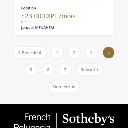
Location
523 000 XPF /mois
Par
Jacques MENAHEM
Précédent
1
2
3
4
5
6
7
Suivant
Dernière