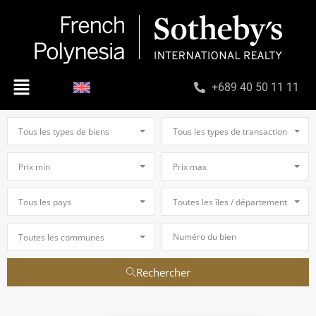
+689 40 50 11 11
Tous les types de biens
Tous les types de transaction
Prix min
Prix max
Tous les pays
Toutes les îles / départements
Toutes les communes
Rechercher