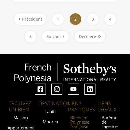
Précédent
1
2
3
4
5
Suivant
Dernière
TROUVEZ
DESTINATION
LIENS
LIENS
UN BIEN
PRATIQUES
LÉGAUX
Tahiti
Maison
Biens en
Barème
Moorea
Polynésie
de
française
l’agence
Appartement