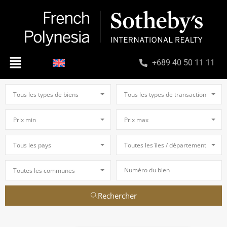
+689 40 50 11 11
Tous les types de biens
Tous les types de transaction
Prix min
Prix max
Tous les pays
Toutes les îles / départements
Toutes les communes
Rechercher