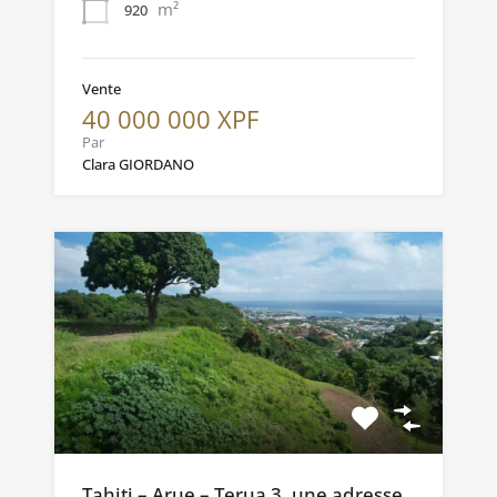
m²
920
Vente
40 000 000 XPF
Par
Clara GIORDANO
Tahiti – Arue – Terua 3, une adresse