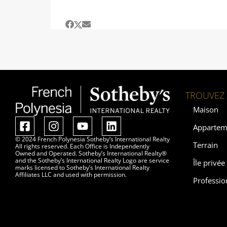
TROUVEZ 
Maison
Appartem
© 2024 French Polynesia Sotheby’s International Realty
Terrain
All rights reserved. Each Office is Independently
Owned and Operated. Sotheby’s International Realty®
and the Sotheby’s International Realty Logo are service
Île privée
marks licensed to Sotheby’s International Realty
Affiliates LLC and used with permission.
Professio