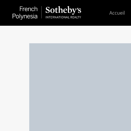
Accueil