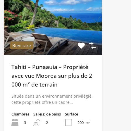
Bien rare
Tahiti – Punaauia – Propriété
avec vue Moorea sur plus de 2
000 m² de terrain
Située dans un environnement privilégié,
cette propriété offre un cadre…
Chambres
Salle(s) de bains
Surface
3
200
m²
2