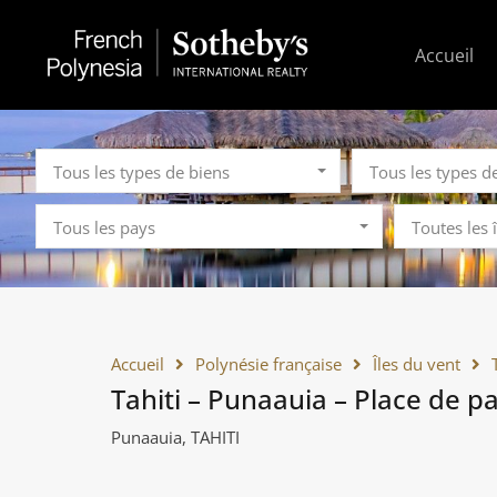
Accueil
Tous les types de biens
Tous les types d
Tous les pays
Toutes les 
Accueil
Polynésie française
Îles du vent
Tahiti – Punaauia – Place de p
Punaauia, TAHITI