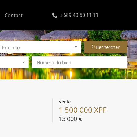
Contact
+689 40 50 11 11
Rechercher
Prix max
Vente
1 500 000 XPF
13 000 €