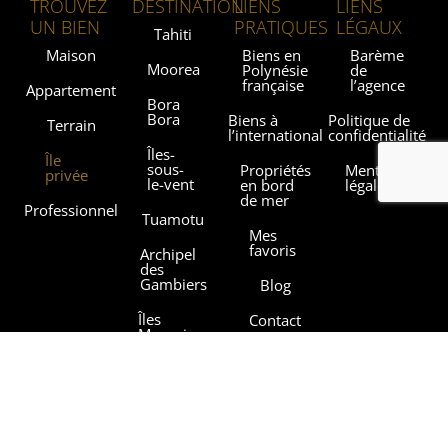
TROUVEZ
DESTINATION
LIENS
LIENS
UN BIEN
PRATIQUES
LÉGAUX
Tahiti
Maison
Biens en
Barème
Moorea
Polynésie
de
française
l’agence
Appartement
Bora
Bora
Biens à
Politique de
Terrain
l’international
confidentialité
Îles-
Île
sous-
Propriétés
Mentions
privée
le-vent
en bord
légales
de mer
Professionnel
Tuamotu
Mes
favoris
Archipel
des
Gambiers
Blog
Îles
Contact
Marquises
Les
Îles
agences
Australes
Sothebysrealty.com
Sothebys.com