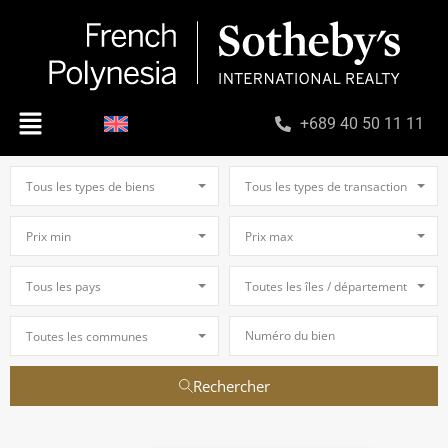
+689 40 50 11 11
Tous les types de biens
Tous les types de transaction
Prix min
Prix max
Tous les pays
Toutes les îles / départements
Toutes les communes
Rechercher