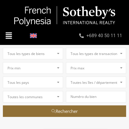
+689 40 50 11 11
Tous les types de biens
Tous les types de transaction
Prix min
Prix max
Tous les pays
Toutes les îles / départements
Toutes les communes
Rechercher