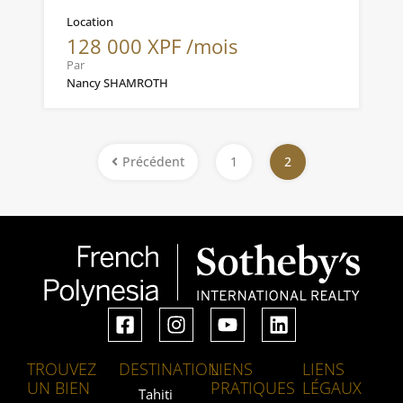
Location
128 000 XPF /mois
Par
Nancy SHAMROTH
Précédent
1
2
TROUVEZ
DESTINATION
LIENS
LIENS
UN BIEN
PRATIQUES
LÉGAUX
Tahiti