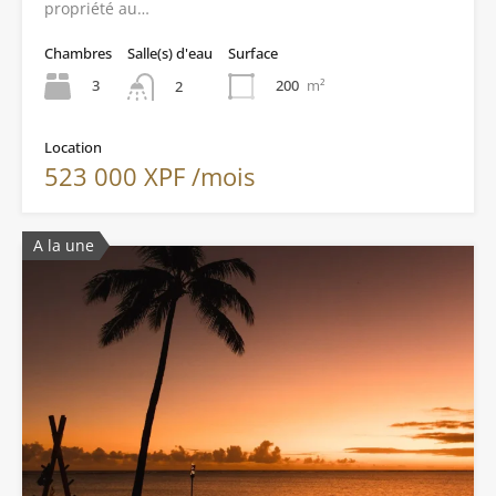
propriété au…
Chambres
Salle(s) d'eau
Surface
3
200
m²
2
Location
523 000 XPF /mois
A la une