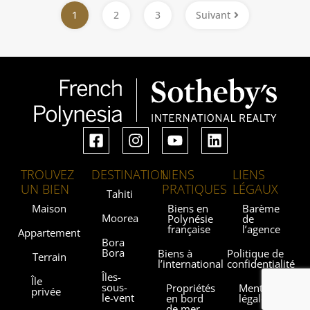
1
2
3
Suivant
TROUVEZ
DESTINATION
LIENS
LIENS
UN BIEN
PRATIQUES
LÉGAUX
Tahiti
Maison
Biens en
Barème
Moorea
Polynésie
de
française
l’agence
Appartement
Bora
Bora
Biens à
Politique de
Terrain
l’international
confidentialité
Îles-
Île
sous-
Propriétés
Mentions
privée
le-vent
en bord
légales
de mer