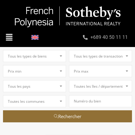
+689 40 50 11 11
Tous les types de biens
Tous les types de transaction
Prix min
Prix max
Tous les pays
Toutes les îles / départements
Toutes les communes
Rechercher