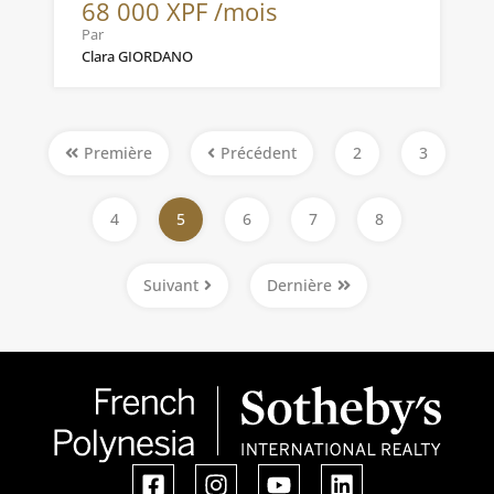
68 000 XPF /mois
Par
Clara GIORDANO
Première
Précédent
2
3
4
5
6
7
8
Suivant
Dernière