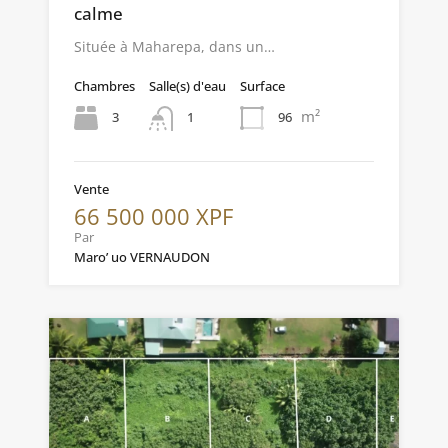
calme
Située à Maharepa, dans un…
Chambres
Salle(s) d'eau
Surface
m²
3
96
1
Vente
66 500 000 XPF
Par
Maro’ uo VERNAUDON