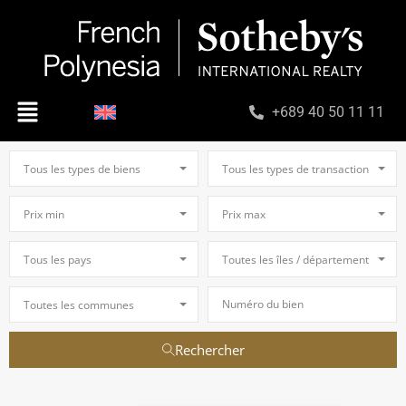
+689 40 50 11 11
Tous les types de biens
Tous les types de transaction
Prix min
Prix max
Tous les pays
Toutes les îles / départements
Toutes les communes
Rechercher