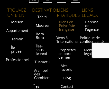
TROUVEZ
DESTINATION
LIENS
LIENS
UN BIEN
PRATIQUES
LÉGAUX
Tahiti
Maison
Biens en
Barème
Moorea
Polynésie
de
française
l’agence
Appartement
Bora
Bora
Biens à
Politique de
Terrain
l’international
confidentialité
Îles-
Île
sous-
Propriétés
Mentions
privée
le-vent
en bord
légales
de mer
Professionnel
Tuamotu
Mes
favoris
Archipel
des
Gambiers
Blog
Îles
Contact
Marquises
Les
Îles
agences
Australes
Sothebysrealty.com