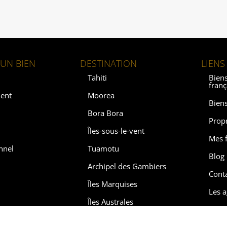
UN BIEN
DESTINATION
LIENS
Tahiti
Biens
franç
ent
Moorea
Biens
Bora Bora
Prop
Îles-sous-le-vent
Mes f
nnel
Tuamotu
Blog
Archipel des Gambiers
Cont
Îles Marquises
Les 
Îles Australes
Soth