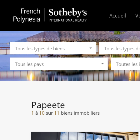
Accueil
V
Tous les types de biens
Tous les types d
Tous les pays
Toutes les 
Papeete
1
à
10
sur
11
biens immobiliers