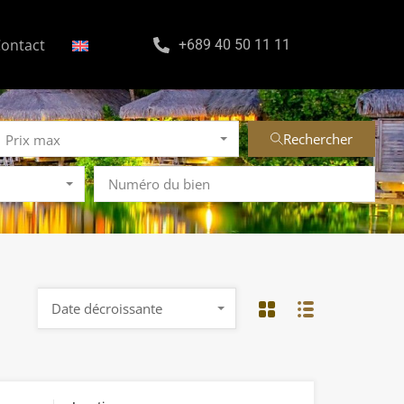
ontact
+689 40 50 11 11
Rechercher
Prix max
Date décroissante