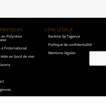
 PRATIQUES
LIENS LÉGAUX
 en Polynésie
Barème de l’agence
aise
Politique de confidentialité
 à l’international
Mentions légales
riétés en bord de mer
avoris
act
agences
ebysrealty.com