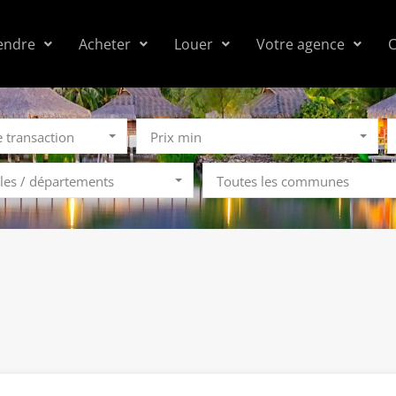
endre
Acheter
Louer
Votre agence
C
e transaction
Prix min
îles / départements
Toutes les communes