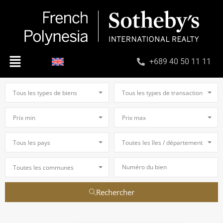
+689 40 50 11 11
Tous les types de biens
Tous les types de transaction
Prix min
Prix max
Tous les pays
Toutes les îles / départements
Toutes les communes
Rechercher