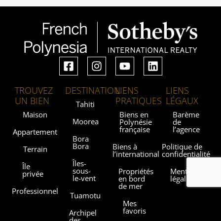
TROUVEZ
DESTINATION
LIENS
LIENS
UN BIEN
PRATIQUES
LÉGAUX
Tahiti
Maison
Biens en
Barème
Moorea
Polynésie
de
française
l’agence
Appartement
Bora
Bora
Biens à
Politique de
Terrain
l’international
confidentialité
Îles-
Île
sous-
Propriétés
Mentions
privée
le-vent
en bord
légales
de mer
Professionnel
Tuamotu
Mes
favoris
Archipel
des