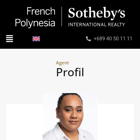
+689 40 50 11 11
Agent
Profil