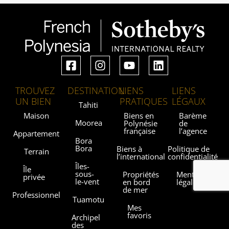
TROUVEZ
DESTINATION
LIENS
LIENS
UN BIEN
PRATIQUES
LÉGAUX
Tahiti
Maison
Biens en
Barème
Moorea
Polynésie
de
française
l’agence
Appartement
Bora
Bora
Biens à
Politique de
Terrain
l’international
confidentialité
Îles-
Île
sous-
Propriétés
Mentions
privée
le-vent
en bord
légales
de mer
Professionnel
Tuamotu
Mes
favoris
Archipel
des