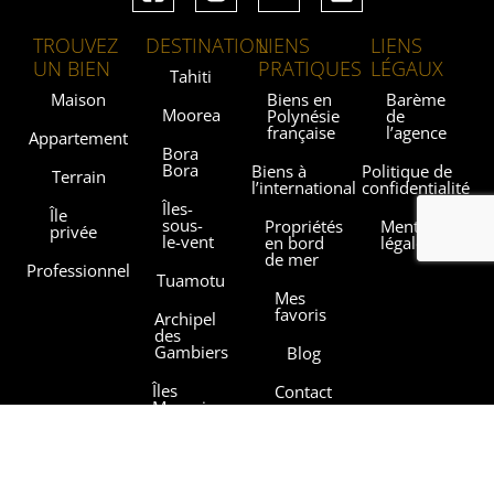
TROUVEZ
DESTINATION
LIENS
LIENS
UN BIEN
PRATIQUES
LÉGAUX
Tahiti
Maison
Biens en
Barème
Moorea
Polynésie
de
française
l’agence
Appartement
Bora
Bora
Biens à
Politique de
Terrain
l’international
confidentialité
Îles-
Île
sous-
Propriétés
Mentions
privée
le-vent
en bord
légales
de mer
Professionnel
Tuamotu
Mes
favoris
Archipel
des
Gambiers
Blog
Îles
Contact
Marquises
Les
Îles
agences
Australes
Sothebysrealty.com