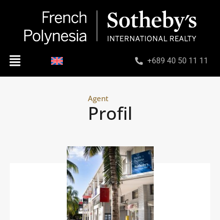
+689 40 50 11 11
Agent
Profil