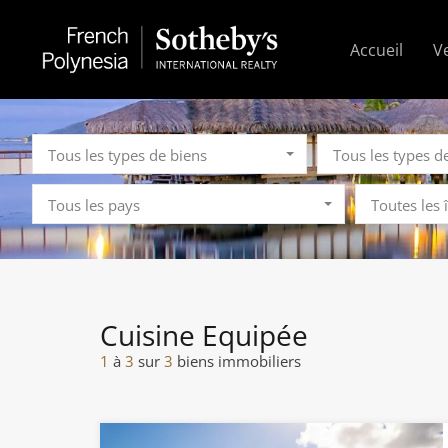
Accueil
V
Tous les types de biens
Tous les types d
Tous les pays
Toutes les 
Cuisine Equipée
1
à
3
sur
3
biens immobiliers