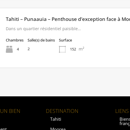
Tahiti – Punaauia – Penthouse d’exception face à Mo
Dans un quartier résidentiel paisible…
Chambres
Salle(s) de bains
Surface
m²
2
4
152
UN BIEN
DESTINATION
LIENS
Tahiti
Biens
franç
ent
Moorea