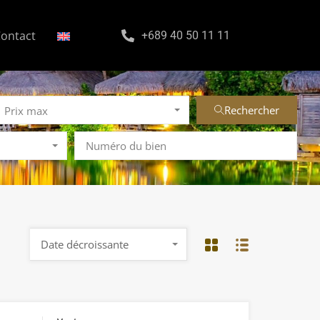
ontact
+689 40 50 11 11
Rechercher
Prix max
Date décroissante