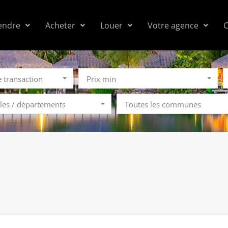
endre
Acheter
Louer
Votre agence
C
e transaction
Prix min
îles / départements
Toutes les communes