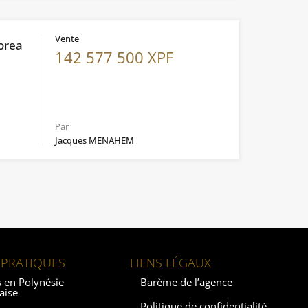
Vente
orea
142 577 500 XPF
Par
Jacques MENAHEM
 PRATIQUES
LIENS LÉGAUX
 en Polynésie
Barème de l’agence
aise
Politique de confidentialité