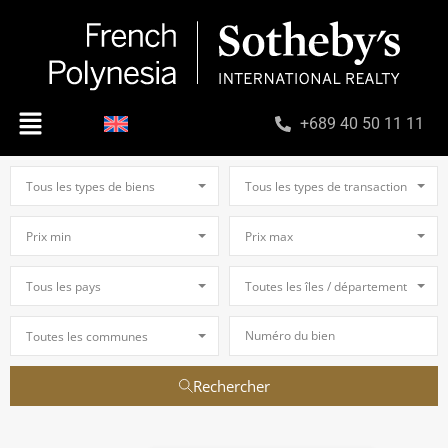
+689 40 50 11 11
Tous les types de biens
Tous les types de transaction
Prix min
Prix max
Tous les pays
Toutes les îles / départements
Toutes les communes
Rechercher