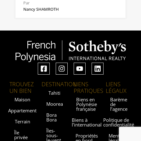
Par
Nancy SHAMROTH
TROUVEZ
DESTINATION
LIENS
LIENS
UN BIEN
PRATIQUES
LÉGAUX
Tahiti
Maison
Biens en
Barème
Moorea
Polynésie
de
française
l’agence
Appartement
Bora
Bora
Biens à
Politique de
Terrain
l’international
confidentialité
Îles-
Île
sous-
Propriétés
Mentions
privée
le-vent
en bord
légales