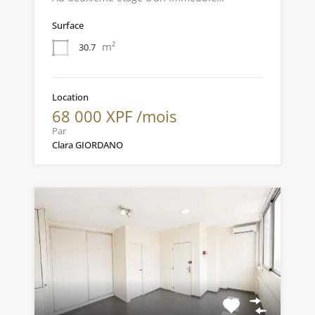
Surface
m²
30.7
Location
68 000 XPF /mois
Par
Clara GIORDANO