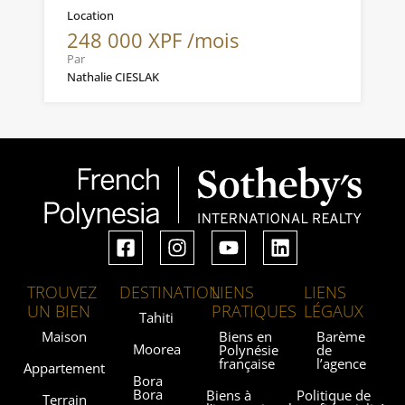
Location
248 000 XPF /mois
Par
Nathalie CIESLAK
TROUVEZ
DESTINATION
LIENS
LIENS
UN BIEN
PRATIQUES
LÉGAUX
Tahiti
Maison
Biens en
Barème
Moorea
Polynésie
de
française
l’agence
Appartement
Bora
Bora
Biens à
Politique de
Terrain