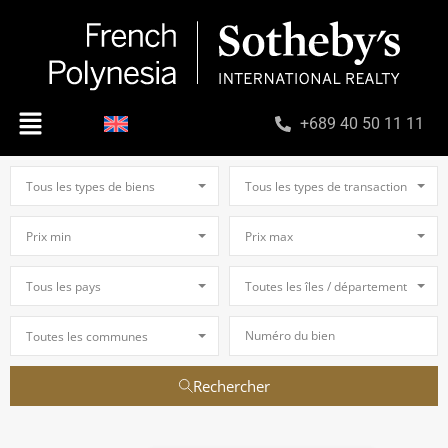
+689 40 50 11 11
Tous les types de biens
Tous les types de transaction
Prix min
Prix max
Tous les pays
Toutes les îles / départements
Toutes les communes
Rechercher