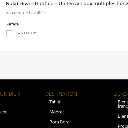
Nuku Hiva – Hatiheu – Un terrain aux multiples hori
Au cœur de la vallée…
Surface
m²
576000
UN BIEN
DESTINATION
LIENS
Tahiti
Biens
franç
ent
Moorea
Biens
Bora Bora
Prop