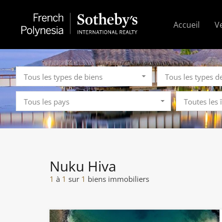
Accueil
V
Tous les types de biens
Tous les types d
Tous les pays
Toutes les 
Nuku Hiva
1
à
1
sur
1
biens immobiliers