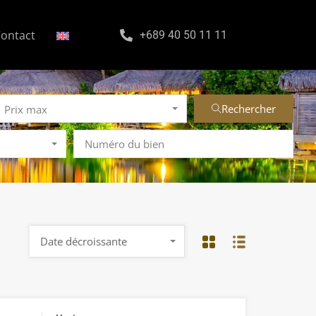
ontact
+689 40 50 11 11
Rechercher
Prix max
Date décroissante