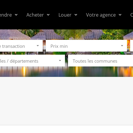
endre
Acheter
Louer
Votre agence
C
e transaction
Prix min
îles / départements
Toutes les communes