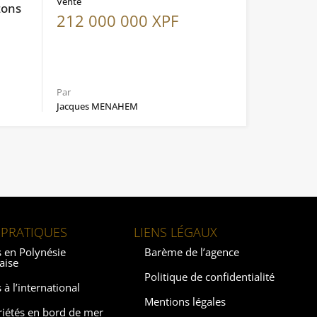
Vente
zons
212 000 000 XPF
Par
Jacques MENAHEM
 PRATIQUES
LIENS LÉGAUX
 en Polynésie
Barème de l’agence
aise
Politique de confidentialité
 à l’international
Mentions légales
riétés en bord de mer