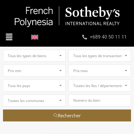
+689 40 50 11 11
Tous les types de biens
Tous les types de transaction
Prix min
Prix max
Tous les pays
Toutes les îles / départements
Toutes les communes
Rechercher