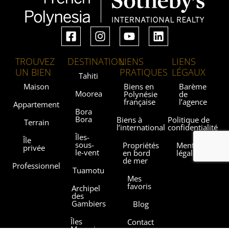
TROUVEZ
DESTINATION
LIENS
LIENS
UN BIEN
PRATIQUES
LÉGAUX
Tahiti
Maison
Biens en
Barème
Moorea
Polynésie
de
française
l’agence
Appartement
Bora
Bora
Biens à
Politique de
Terrain
l’international
confidentialité
Îles-
Île
sous-
Propriétés
Mentions
privée
le-vent
en bord
légales
de mer
Professionnel
Tuamotu
Mes
favoris
Archipel
des
Gambiers
Blog
Îles
Contact
Marquises