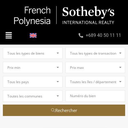
+689 40 50 11 11
Tous les types de biens
Tous les types de transaction
Prix min
Prix max
Tous les pays
Toutes les îles / départements
Toutes les communes
Rechercher