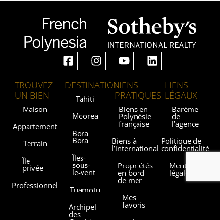
TROUVEZ
DESTINATION
LIENS
LIENS
UN BIEN
PRATIQUES
LÉGAUX
Tahiti
Maison
Biens en
Barème
Moorea
Polynésie
de
française
l’agence
Appartement
Bora
Bora
Biens à
Politique de
Terrain
l’international
confidentialité
Îles-
Île
sous-
Propriétés
Mentions
privée
le-vent
en bord
légales
de mer
Professionnel
Tuamotu
Mes
favoris
Archipel
des